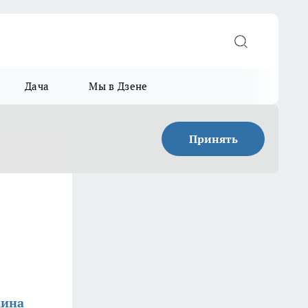
Дача
Мы в Дзене
Принять
кина