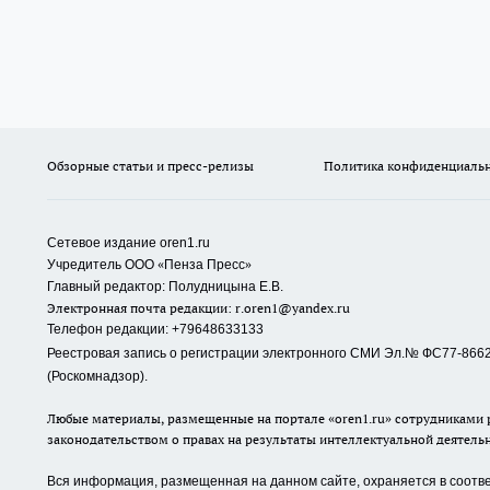
Обзорные статьи и пресс-релизы
Политика конфиденциаль
Сетевое издание oren1.ru
«
»
Учредитель ООО
Пенза Пресс
Главный редактор: Полудницына Е.В.
Электронная почта редакции:
r.oren1@yandex.ru
Телефон редакции: +79648633133
Реестровая запись о регистрации электронного СМИ Эл.№ ФС77-86623
(Роскомнадзор).
Любые материалы, размещенные на портале «oren1.ru» сотрудниками р
законодательством о правах на результаты интеллектуальной деятель
Вся информация, размещенная на данном сайте, охраняется в соответ