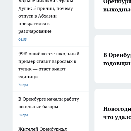
Оренбурж
Больше никакой Страны
Души: 5 причин, почему
выходные
отпуск в Абхазии
превратился в
разочарование
04:55
99% ошибаются: школьный
В Оренбу
пример ставит взрослых в
годовщин
тупик — ответ знают
единицы
Вчера
В Оренбурге начали работу
школьные базары
Новогодн
Вчера
что удал
Жителей Оренбуржья