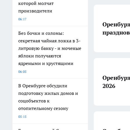
которой молчат
производители
06:17
Оренбурж
празднов
Без бочки и соломы:
секретная чайная ложка в 3-
литровую банку - и моченые
яблоки получаются
ядреными и хрустящими
06:05
Оренбурж
2026
В Оренбурге обсудили
подготовку жилых домов и
соцобъектов к
отопительному сезону
05:15