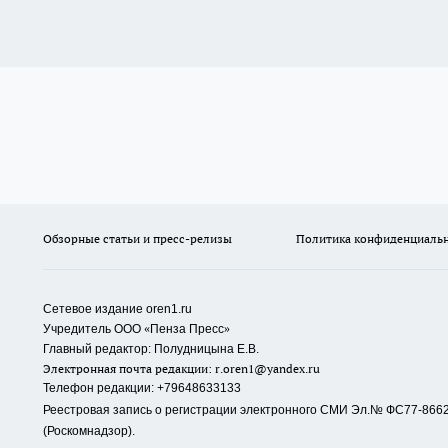
Обзорные статьи и пресс-релизы
Политика конфиденциаль
Сетевое издание oren1.ru
«
»
Учредитель ООО
Пенза Пресс
Главный редактор: Полудницына Е.В.
Электронная почта редакции:
r.oren1@yandex.ru
Телефон редакции: +79648633133
Реестровая запись о регистрации электронного СМИ Эл.№ ФС77-86623
(Роскомнадзор).