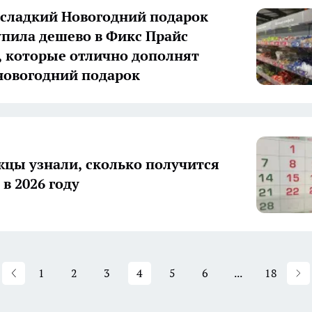
сладкий Новогодний подарок
упила дешево в Фикс Прайс
 которые отлично дополнят
новогодний подарок
цы узнали, сколько получится
в 2026 году
1
2
3
4
5
6
...
18