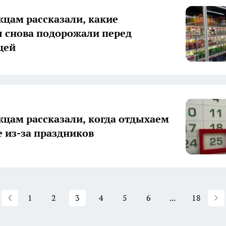
цам рассказали, какие
 снова подорожали перед
цей
цам рассказали, когда отдыхаем
е из-за праздников
1
2
3
4
5
6
...
18