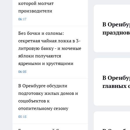
которой молчат
производители
06:17
В Оренбу
праздно
Без бочки и соломы:
секретная чайная ложка в 3-
литровую банку - и моченые
яблоки получаются
ядреными и хрустящими
06:05
В Оренбу
главных 
В Оренбурге обсудили
подготовку жилых домов и
соцобъектов к
отопительному сезону
05:15