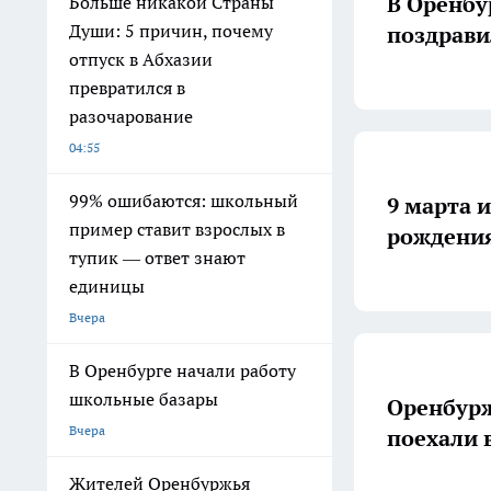
В Оренб
Больше никакой Страны
Души: 5 причин, почему
поздрави
отпуск в Абхазии
превратился в
разочарование
04:55
99% ошибаются: школьный
9 марта и
пример ставит взрослых в
рождения
тупик — ответ знают
единицы
Вчера
В Оренбурге начали работу
школьные базары
Оренбур
Вчера
поехали 
Жителей Оренбуржья