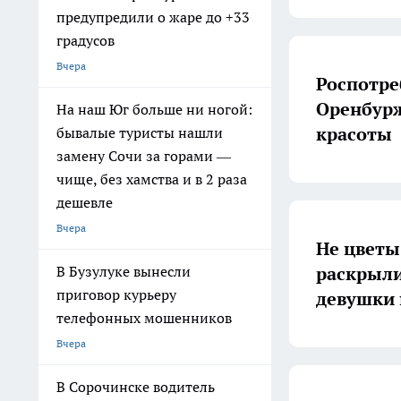
предупредили о жаре до +33
градусов
Вчера
Роспотре
Оренбурж
На наш Юг больше ни ногой:
красоты
бывалые туристы нашли
замену Сочи за горами —
чище, без хамства и в 2 раза
дешевле
Вчера
Не цветы
раскрыли
В Бузулуке вынесли
приговор курьеру
девушки 
телефонных мошенников
Вчера
В Сорочинске водитель