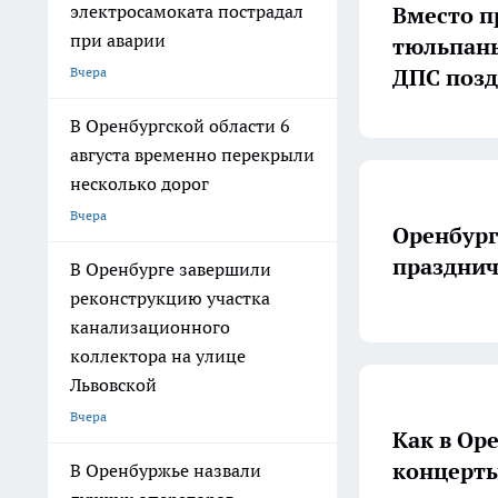
электросамоката пострадал
Вместо п
при аварии
тюльпаны
ДПС позд
Вчера
В Оренбургской области 6
августа временно перекрыли
несколько дорог
Вчера
Оренбург
празднич
В Оренбурге завершили
реконструкцию участка
канализационного
коллектора на улице
Львовской
Вчера
Как в Ор
концерты
В Оренбуржье назвали