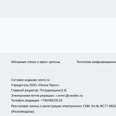
Обзорные статьи и пресс-релизы
Политика конфиденциаль
Сетевое издание oren1.ru
«
»
Учредитель ООО
Пенза Пресс
Главный редактор: Полудницына Е.В.
Электронная почта редакции:
r.oren1@yandex.ru
Телефон редакции: +79648633133
Реестровая запись о регистрации электронного СМИ Эл.№ ФС77-86623
(Роскомнадзор).