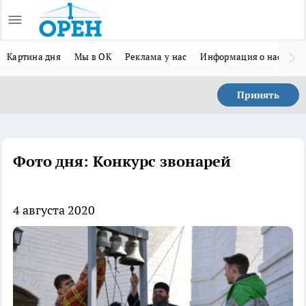
Картина дня
Мы в ОК
Реклама у нас
Информация о нас
Л
Принять
Фото дня: Конкурс звонарей
4 августа 2020