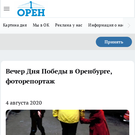
Картина дня
Мы в ОК
Реклама у нас
Информация о нас
Л
Принять
Вечер Дня Победы в Оренбурге,
фоторепортаж
4 августа 2020