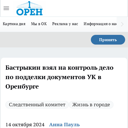
Картина дня
Мы в ОК
Реклама у нас
Информация о нас
Л
Принять
Бастрыкин взял на контроль дело
по подделки документов УК в
Оренбурге
Следственный комитет
Жизнь в городе
14 октября 2024
Анна Пауль