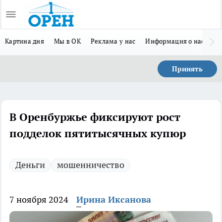
Картина дня
Мы в ОК
Реклама у нас
Информация о нас
Л
Принять
В Оренбуржье фиксируют рост
подделок пятитысячных купюр
Деньги
мошенничество
7 ноября 2024
Ирина Иксанова