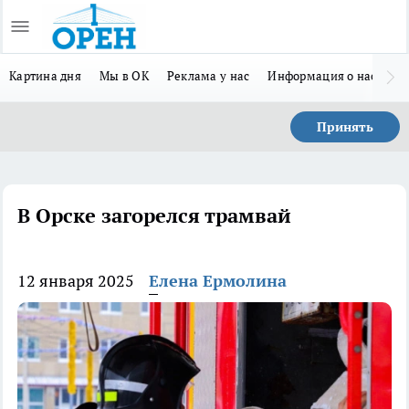
Картина дня
Мы в ОК
Реклама у нас
Информация о нас
Л
Принять
В Орске загорелся трамвай
12 января 2025
Елена Ермолина