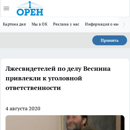
Картина дня
Мы в ОК
Реклама у нас
Информация о нас
Л
Принять
Лжесвидетелей по делу Веснина
привлекли к уголовной
ответственности
4 августа 2020