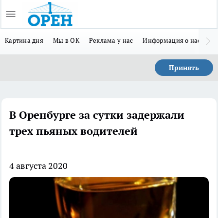
Картина дня
Мы в ОК
Реклама у нас
Информация о нас
Л
Принять
В Оренбурге за сутки задержали
трех пьяных водителей
4 августа 2020