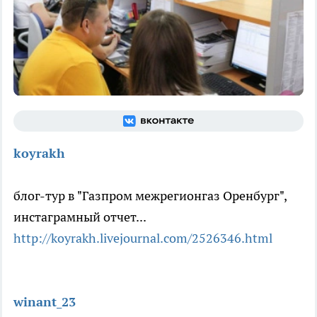
koyrakh
блог-тур в "Газпром межрегионгаз Оренбург",
инстаграмный отчет...
http://koyrakh.livejournal.com/2526346.h
tml
winant_23