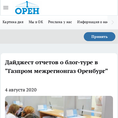
Картина дня
Мы в ОК
Реклама у нас
Информация о нас
Л
Принять
Дайджест отчетов о блог-туре в
"Газпром межрегионгаз Оренбург"
4 августа 2020