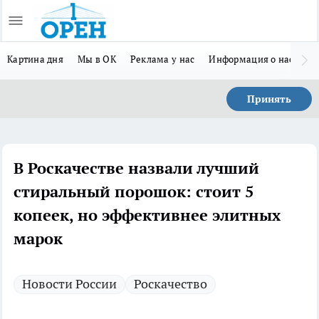
Картина дня
Мы в ОК
Реклама у нас
Информация о нас
Л
Принять
В Роскачестве назвали лучший
стиральный порошок: стоит 5
копеек, но эффективнее элитных
марок
Новости России
Роскачество