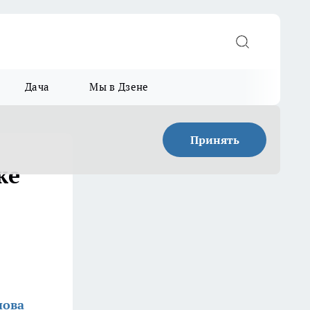
Дача
Мы в Дзене
Принять
ке
нова