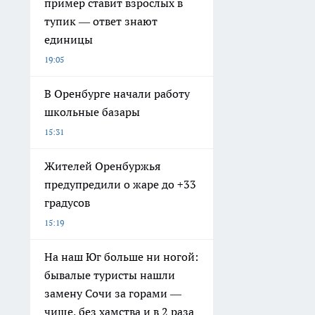
пример ставит взрослых в
тупик — ответ знают
единицы
19:05
В Оренбурге начали работу
школьные базары
15:31
Жителей Оренбуржья
предупредили о жаре до +33
градусов
15:19
На наш Юг больше ни ногой:
бывалые туристы нашли
замену Сочи за горами —
чище, без хамства и в 2 раза