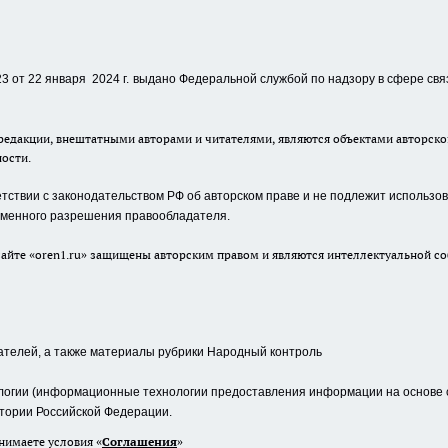
 от 22 января 2024 г.
выдано Федеральной службой по надзору в сфере свя
едакции, внештатными авторами и читателями, являются объектами авторског
ности.
ствии с законодательством РФ об авторском праве и не подлежит использова
сьменного разрешения правообладателя.
айте «oren1.ru» защищены авторским правом и являются интеллектуальной со
ателей, а также материалы рубрики Народный контроль
гии (информационные технологии предоставления информации на основе сб
тории Российской Федерации.
нимаете условия «
Cоглашения
»