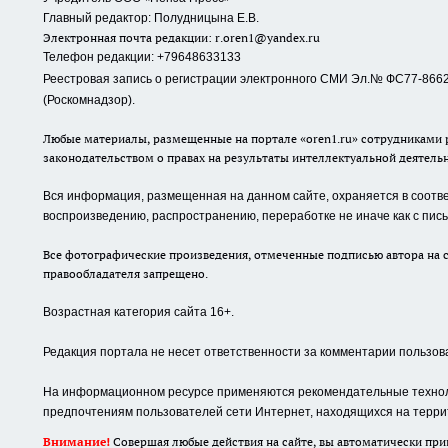
Главный редактор: Полудницына Е.В.
Электронная почта редакции:
r.oren1@yandex.ru
Телефон редакции: +79648633133
Реестровая запись о регистрации электронного СМИ Эл.№ ФС77-86623
(Роскомнадзор).
Любые материалы, размещенные на портале «oren1.ru» сотрудниками р
законодательством о правах на результаты интеллектуальной деятель
Вся информация, размещенная на данном сайте, охраняется в соответ
воспроизведению, распространению, переработке не иначе как с пи
Все фотографические произведения, отмеченные подписью автора на с
правообладателя запрещено.
Возрастная категория сайта 16+.
Редакция портала не несет ответственности за комментарии пользов
На информационном ресурсе применяются рекомендательные техноло
предпочтениям пользователей сети Интернет, находящихся на терри
Внимание!
Совершая любые действия на сайте, вы автоматически при