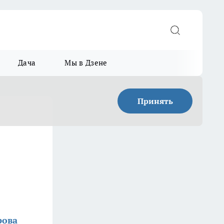
Дача
Мы в Дзене
Принять
рова