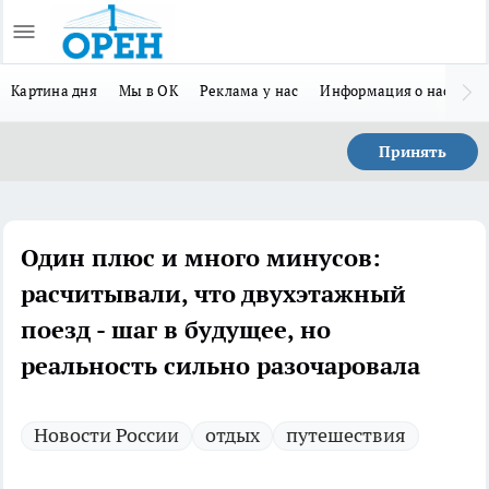
Картина дня
Мы в ОК
Реклама у нас
Информация о нас
Л
Принять
Один плюс и много минусов:
расчитывали, что двухэтажный
поезд - шаг в будущее, но
реальность сильно разочаровала
Новости России
отдых
путешествия