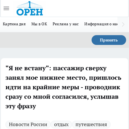
Картина дня
Мы в ОК
Реклама у нас
Информация о нас
Л
Принять
"Я не встану": пассажир сверху
занял мое нижнее место, пришлось
идти на крайние меры - проводник
сразу со мной согласился, услышав
эту фразу
Новости России
отдых
путешествия