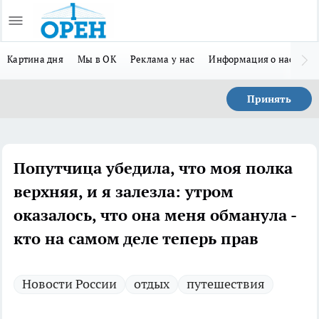
Картина дня
Мы в ОК
Реклама у нас
Информация о нас
Л
Принять
Попутчица убедила, что моя полка
верхняя, и я залезла: утром
оказалось, что она меня обманула -
кто на самом деле теперь прав
Новости России
отдых
путешествия