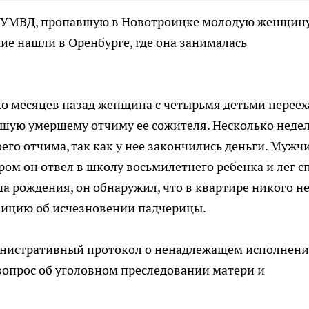
о УМВД, пропавшую в Новотроицке молодую женщину
е нашли в Оренбурге, где она занималась
о месяцев назад женщина с четырьмя детьми переех
вшую умершему отчиму ее сожителя. Несколько неде
оего отчима, так как у нее закончились деньги. Мужч
ром он отвел в школу восьмилетнего ребенка и лег сп
 рождения, он обнаружил, что в квартире никого не
олицию об исчезновении падчерицы.
нистративный протокол о ненадлежащем исполнен
вопрос об уголовном преследовании матери и