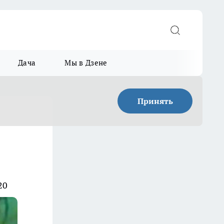
Дача
Мы в Дзене
Принять
20