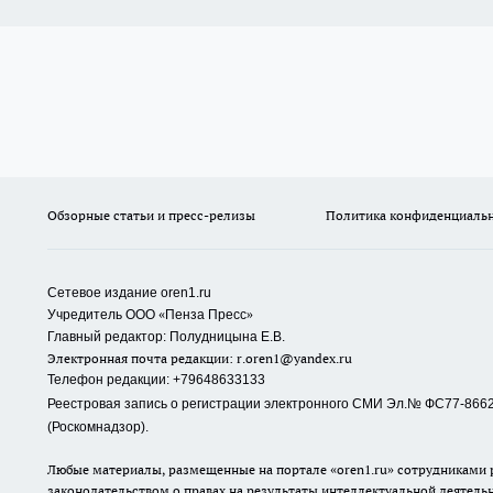
Обзорные статьи и пресс-релизы
Политика конфиденциаль
Сетевое издание oren1.ru
«
»
Учредитель ООО
Пенза Пресс
Главный редактор: Полудницына Е.В.
Электронная почта редакции:
r.oren1@yandex.ru
Телефон редакции: +79648633133
Реестровая запись о регистрации электронного СМИ Эл.№ ФС77-86623
(Роскомнадзор).
Любые материалы, размещенные на портале «oren1.ru» сотрудниками р
законодательством о правах на результаты интеллектуальной деятель