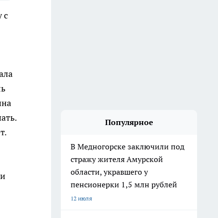
 с
ала
ль
ина
ать.
Популярное
т.
В Медногорске заключили под
стражу жителя Амурской
области, укравшего у
ии
пенсионерки 1,5 млн рублей
12 июля