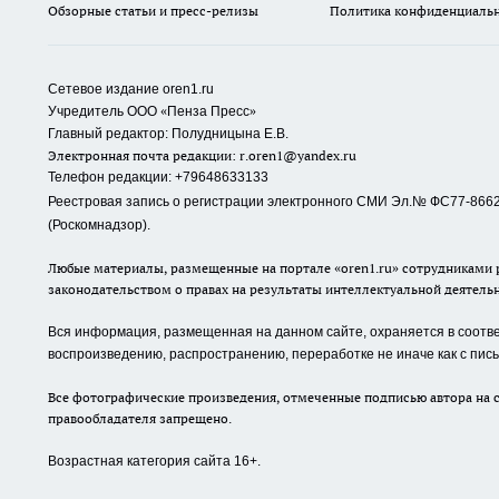
Обзорные статьи и пресс-релизы
Политика конфиденциаль
Сетевое издание oren1.ru
«
»
Учредитель ООО
Пенза Пресс
Главный редактор: Полудницына Е.В.
Электронная почта редакции:
r.oren1@yandex.ru
Телефон редакции: +79648633133
Реестровая запись о регистрации электронного СМИ Эл.№ ФС77-86623
(Роскомнадзор).
Любые материалы, размещенные на портале «oren1.ru» сотрудниками р
законодательством о правах на результаты интеллектуальной деятель
Вся информация, размещенная на данном сайте, охраняется в соответ
воспроизведению, распространению, переработке не иначе как с пи
Все фотографические произведения, отмеченные подписью автора на с
правообладателя запрещено.
Возрастная категория сайта 16+.