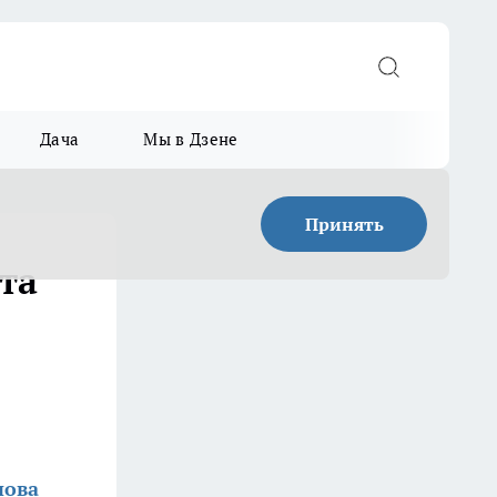
Дача
Мы в Дзене
Принять
та
нова