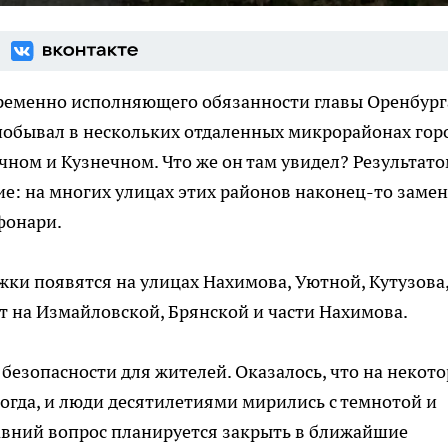
ременно исполняющего обязанности главы Оренбург
побывал в нескольких отдаленных микрорайонах гор
ном и Кузнечном. Что же он там увидел? Результат
ие: на многих улицах этих районов наконец-то заме
фонари.
жки появятся на улицах Нахимова, Уютной, Кутузова
ут на Измайловской, Брянской и части Нахимова.
безопасности для жителей. Оказалось, что на некот
огда, и люди десятилетиями мирились с темнотой и
авний вопрос планируется закрыть в ближайшие