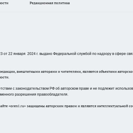
ности
Редакционная политика
 от 22 января 2024 г.
выдано Федеральной службой по надзору в сфере свя
едакции, внештатными авторами и читателями, являются объектами авторског
ности.
ствии с законодательством РФ об авторском праве и не подлежит использова
сьменного разрешения правообладателя.
айте «oren1.ru» защищены авторским правом и являются интеллектуальной со