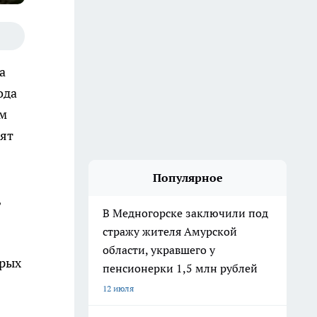
а
ода
ом
нят
Популярное
,
В Медногорске заключили под
стражу жителя Амурской
области, укравшего у
орых
пенсионерки 1,5 млн рублей
12 июля