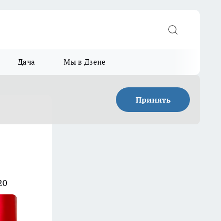
Дача
Мы в Дзене
Принять
20