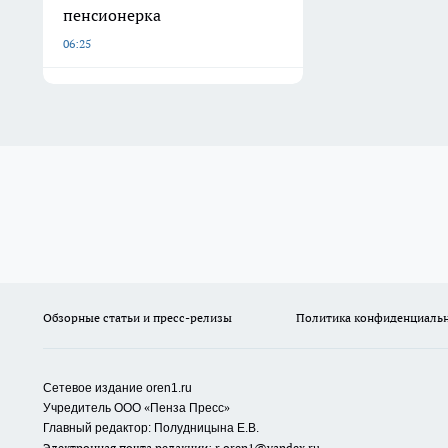
пенсионерка
06:25
Обзорные статьи и пресс-релизы
Политика конфиденциаль
Сетевое издание oren1.ru
«
»
Учредитель ООО
Пенза Пресс
Главный редактор: Полудницына Е.В.
Электронная почта редакции:
r.oren1@yandex.ru