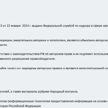
 от 22 января 2024 г.
выдано Федеральной службой по надзору в сфере свя
едакции, внештатными авторами и читателями, являются объектами авторског
ности.
ствии с законодательством РФ об авторском праве и не подлежит использова
сьменного разрешения правообладателя.
айте «oren1.ru» защищены авторским правом и являются интеллектуальной со
ателей, а также материалы рубрики Народный контроль
гии (информационные технологии предоставления информации на основе сб
тории Российской Федерации.