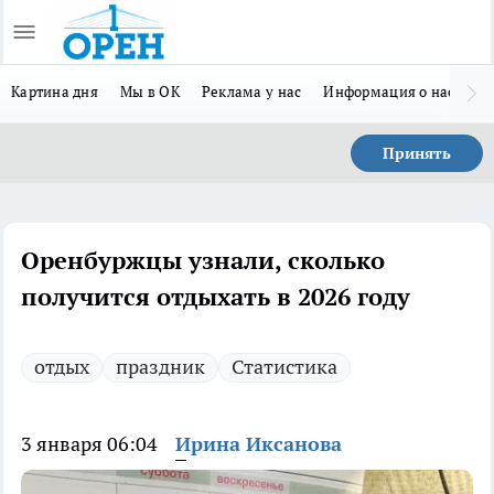
Картина дня
Мы в ОК
Реклама у нас
Информация о нас
Л
Принять
Оренбуржцы узнали, сколько
получится отдыхать в 2026 году
отдых
праздник
Статистика
3 января 06:04
Ирина Иксанова