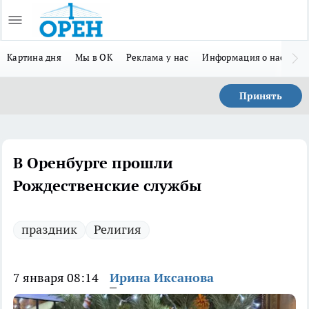
Картина дня
Мы в ОК
Реклама у нас
Информация о нас
Л
Принять
В Оренбурге прошли
Рождественские службы
праздник
Религия
7 января 08:14
Ирина Иксанова