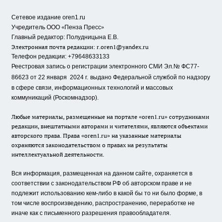
Сетевое издание oren1.ru
«
»
Учредитель ООО
Пенза Пресс
Главный редактор: Полудницына Е.В.
Электронная почта редакции:
r.oren1@yandex.ru
Телефон редакции: +79648633133
Реестровая запись о регистрации электронного СМИ Эл.№ ФС77-
86623 от 22 января 2024 г.
выдано Федеральной службой по надзору
в сфере связи, информационных технологий и массовых
коммуникаций (Роскомнадзор).
Любые материалы, размещенные на портале «oren1.ru» сотрудниками
редакции, внештатными авторами и читателями, являются объектами
авторского права. Права «oren1.ru» на указанные материалы
охраняются законодательством о правах на результаты
интеллектуальной деятельности.
Вся информация, размещенная на данном сайте, охраняется в
соответствии с законодательством РФ об авторском праве и не
подлежит использованию кем-либо в какой бы то ни было форме, в
том числе воспроизведению, распространению, переработке не
иначе как с письменного разрешения правообладателя.