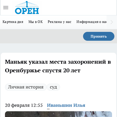
Картина дня
Мы в ОК
Реклама у нас
Информация о нас
Л
Принять
Маньяк указал места захоронений в
Оренбуржье спустя 20 лет
Личная история
суд
20 февраля 12:55
Иваньшин Илья