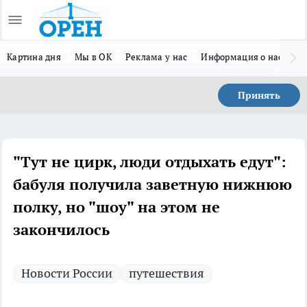
Картина дня
Мы в ОК
Реклама у нас
Информация о нас
Л
Принять
"Тут не цирк, люди отдыхать едут":
бабуля получила заветную нижнюю
полку, но "шоу" на этом не
закончилось
Новости России
путешествия