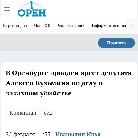
Картина дня
Мы в ОК
Реклама у нас
Информация о нас
Л
Принять
В Оренбурге продлен арест депутата
Алексея Кузьмина по делу о
заказном убийстве
Криминал
суд
25 февраля 11:33
Иваньшин Илья