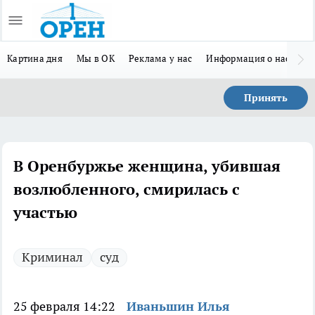
Картина дня
Мы в ОК
Реклама у нас
Информация о нас
Л
Принять
В Оренбуржье женщина, убившая
возлюбленного, смирилась с
участью
Криминал
суд
25 февраля 14:22
Иваньшин Илья