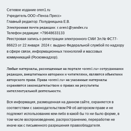
Сетевое издание oren1.ru
«
»
Учредитель ООО
Пенза Пресс
Главный редактор: Полудницына Е.В.
Электронная почта редакции:
r.oren1@yandex.ru
Телефон редакции: +79648633133
Реестровая запись о регистрации электронного СМИ Эл.№ ФС77-
86623 от 22 января 2024 г.
выдано Федеральной службой по надзору
в сфере связи, информационных технологий и массовых
коммуникаций (Роскомнадзор).
Любые материалы, размещенные на портале «oren1.ru» сотрудниками
редакции, внештатными авторами и читателями, являются объектами
авторского права. Права «oren1.ru» на указанные материалы
охраняются законодательством о правах на результаты
интеллектуальной деятельности.
Вся информация, размещенная на данном сайте, охраняется в
соответствии с законодательством РФ об авторском праве и не
подлежит использованию кем-либо в какой бы то ни было форме, в
том числе воспроизведению, распространению, переработке не
иначе как с письменного разрешения правообладателя.