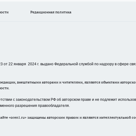
ности
Редакционная политика
 от 22 января 2024 г.
выдано Федеральной службой по надзору в сфере свя
едакции, внештатными авторами и читателями, являются объектами авторског
ности.
ствии с законодательством РФ об авторском праве и не подлежит использова
сьменного разрешения правообладателя.
айте «oren1.ru» защищены авторским правом и являются интеллектуальной со