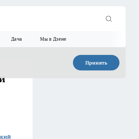
Дача
Мы в Дзене
Принять
и
ский