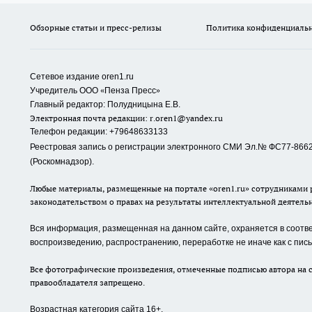
Обзорные статьи и пресс-релизы
Политика конфиденциаль
Сетевое издание oren1.ru
«
»
Учредитель ООО
Пенза Пресс
Главный редактор: Полудницына Е.В.
Электронная почта редакции:
r.oren1@yandex.ru
Телефон редакции: +79648633133
Реестровая запись о регистрации электронного СМИ Эл.№ ФС77-86623
(Роскомнадзор).
Любые материалы, размещенные на портале «oren1.ru» сотрудниками р
законодательством о правах на результаты интеллектуальной деятель
Вся информация, размещенная на данном сайте, охраняется в соответ
воспроизведению, распространению, переработке не иначе как с пи
Все фотографические произведения, отмеченные подписью автора на с
правообладателя запрещено.
Возрастная категория сайта 16+.