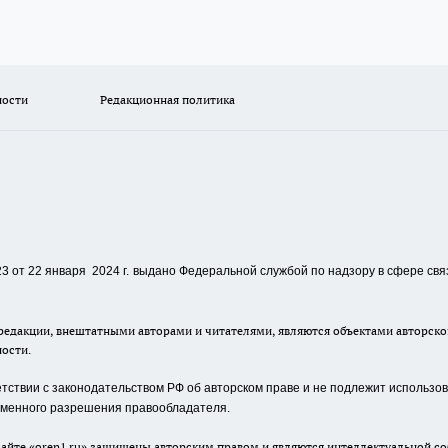
ности
Редакционная политика
 от 22 января 2024 г.
выдано Федеральной службой по надзору в сфере свя
едакции, внештатными авторами и читателями, являются объектами авторског
ности.
ствии с законодательством РФ об авторском праве и не подлежит использова
сьменного разрешения правообладателя.
айте «oren1.ru» защищены авторским правом и являются интеллектуальной со