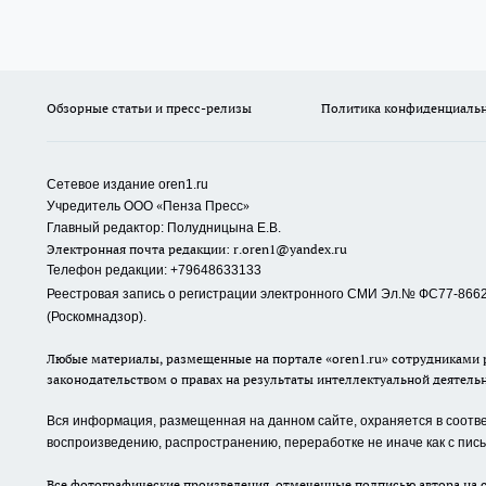
Обзорные статьи и пресс-релизы
Политика конфиденциаль
Сетевое издание oren1.ru
«
»
Учредитель ООО
Пенза Пресс
Главный редактор: Полудницына Е.В.
Электронная почта редакции:
r.oren1@yandex.ru
Телефон редакции: +79648633133
Реестровая запись о регистрации электронного СМИ Эл.№ ФС77-86623
(Роскомнадзор).
Любые материалы, размещенные на портале «oren1.ru» сотрудниками р
законодательством о правах на результаты интеллектуальной деятель
Вся информация, размещенная на данном сайте, охраняется в соответ
воспроизведению, распространению, переработке не иначе как с пи
Все фотографические произведения, отмеченные подписью автора на с