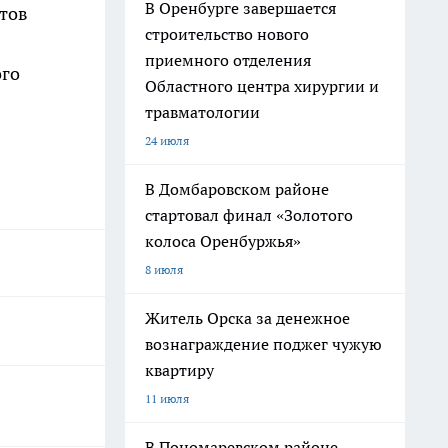
В Оренбурге завершается
нтов
строительство нового
приемного отделения
ого
Областного центра хирургии и
травматологии
24 июля
В Домбаровском районе
стартовал финал «Золотого
колоса Оренбуржья»
8 июля
Житель Орска за денежное
вознаграждение поджег чужую
квартиру
11 июля
В Пономаревском районе