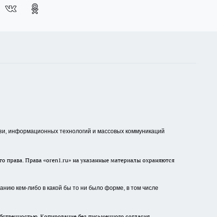
зи, информационных технологий и массовых коммуникаций
о права. Права «oren1.ru» на указанные материалы охраняются
нию кем-либо в какой бы то ни было форме, в том числе
бственностью. Копирование без письменного согласия