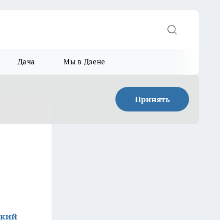
Дача
Мы в Дзене
Принять
ский