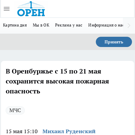
Картина дня
Мы в ОК
Реклама у нас
Информация о нас
Л
Принять
В Оренбуржье с 15 по 21 мая
сохранится высокая пожарная
опасность
МЧС
15 мая 15:10
Михаил Руденский