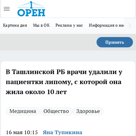
Картина дня
Мы в ОК
Реклама у нас
Информация о нас
Л
Принять
В Ташлинской РБ врачи удалили у
пациентки липому, с которой она
жила около 10 лет
Медицина
Общество
Здоровье
16 мая 10:15
Яна Тупикина