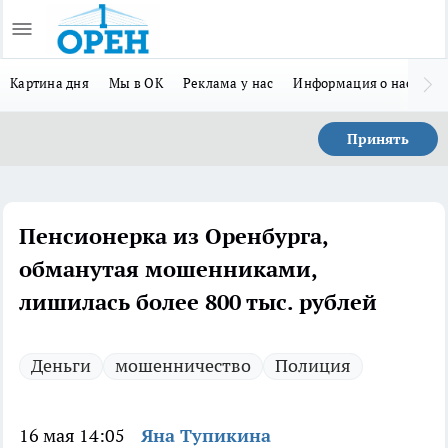
Картина дня
Мы в ОК
Реклама у нас
Информация о нас
Л
Принять
Пенсионерка из Оренбурга,
обманутая мошенниками,
лишилась более 800 тыс. рублей
Деньги
мошенничество
Полиция
16 мая 14:05
Яна Тупикина