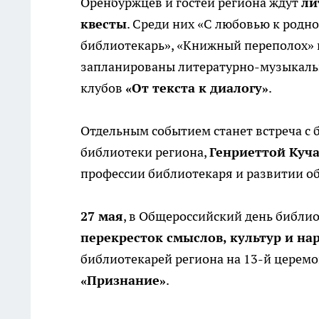
Оренбуржцев и гостей региона ждут
ли
квесты
. Среди них «С любовью к родно
библиотекарь», «Книжный переполох» 
запланированы литературно-музыкаль
клубов
«От текста к диалогу»
.
Отдельным событием станет встреча с
библиотеки региона,
Генриеттой Куч
профессии библиотекаря и развитии о
27 мая
, в Общероссийский день библи
перекресток смыслов, культур и на
библиотекарей региона на 13-й церем
«Признание»
.