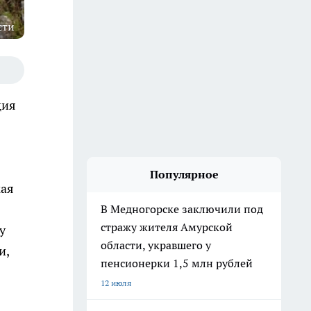
сти
ция
Популярное
кая
В Медногорске заключили под
стражу жителя Амурской
у
области, укравшего у
и,
пенсионерки 1,5 млн рублей
12 июля