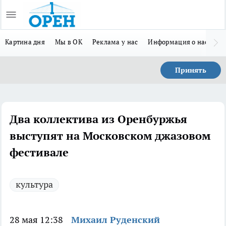
Картина дня
Мы в ОК
Реклама у нас
Информация о нас
Л
Принять
Два коллектива из Оренбуржья
выступят на Московском джазовом
фестивале
культура
28 мая 12:38
Михаил Руденский