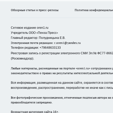
Обзорные статьи и пресс-релизы
Политика конфиденциаль
Сетевое издание oren1.ru
«
»
Учредитель ООО
Пенза Пресс
Главный редактор: Полудницына Е.В.
Электронная почта редакции:
r.oren1@yandex.ru
Телефон редакции: +79648633133
Реестровая запись о регистрации электронного СМИ Эл.№ ФС77-86623
(Роскомнадзор).
Любые материалы, размещенные на портале «oren1.ru» сотрудниками р
законодательством о правах на результаты интеллектуальной деятель
Вся информация, размещенная на данном сайте, охраняется в соответ
воспроизведению, распространению, переработке не иначе как с пи
Все фотографические произведения, отмеченные подписью автора на с
правообладателя запрещено.
Возрастная категория сайта 16+.