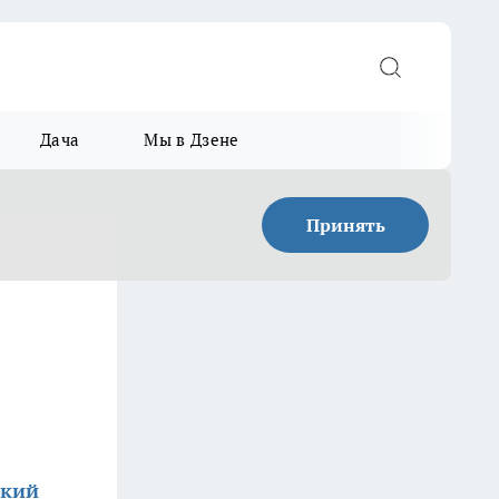
Дача
Мы в Дзене
Принять
ский