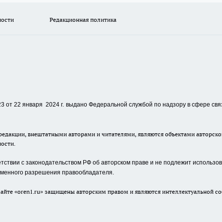
ности
Редакционная политика
 от 22 января 2024 г.
выдано Федеральной службой по надзору в сфере свя
едакции, внештатными авторами и читателями, являются объектами авторског
ности.
ствии с законодательством РФ об авторском праве и не подлежит использова
сьменного разрешения правообладателя.
айте «oren1.ru» защищены авторским правом и являются интеллектуальной со