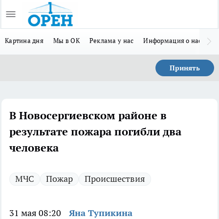
Картина дня
Мы в ОК
Реклама у нас
Информация о нас
Л
Принять
В Новосергиевском районе в
результате пожара погибли два
человека
МЧС
Пожар
Происшествия
31 мая 08:20
Яна Тупикина