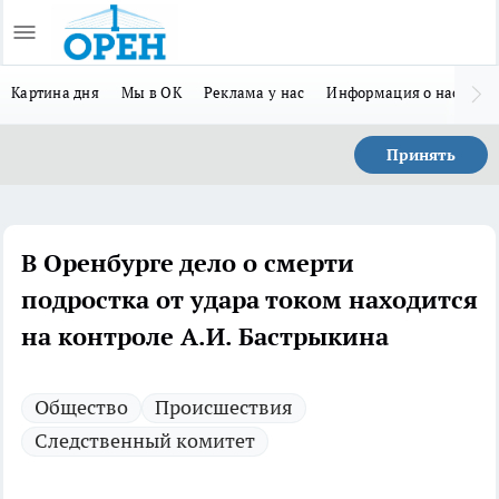
Картина дня
Мы в ОК
Реклама у нас
Информация о нас
Л
Принять
В Оренбурге дело о смерти
подростка от удара током находится
на контроле А.И. Бастрыкина
Общество
Происшествия
Следственный комитет