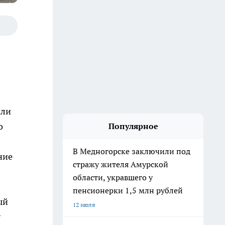
или
о
Популярное
В Медногорске заключили под
ние
стражу жителя Амурской
области, укравшего у
пенсионерки 1,5 млн рублей
ый
12 июля
у