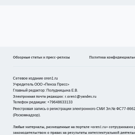
Обзорные статьи и пресс-релизы
Политика конфиденциаль
Сетевое издание oren1.ru
«
»
Учредитель ООО
Пенза Пресс
Главный редактор: Полудницына Е.В.
Электронная почта редакции:
r.oren1@yandex.ru
Телефон редакции: +79648633133
Реестровая запись о регистрации электронного СМИ Эл.№ ФС77-86623
(Роскомнадзор).
Любые материалы, размещенные на портале «oren1.ru» сотрудниками р
законодательством о правах на результаты интеллектуальной деятель