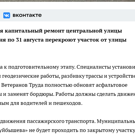
ся капитальный ремонт центральной улицы
юня по 31 августа перекроют участок от улицы
а к подготовительному этапу. Специалисты установ
геодезические работы, разбивку трассы и устройств
е Ветеранов Труда полностью обновят асфальтовое
ы и заменят бордюры. Работы должны сделать движе
ным для водителей и пешеходов.
 движения пассажирского транспорта. Муниципальн
Куйбышева» не будет проходить по закрытому участк