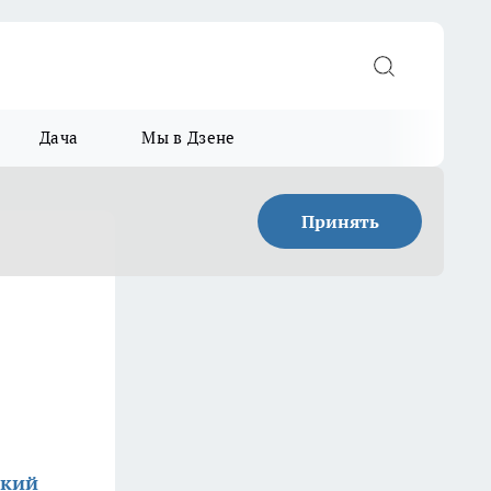
Дача
Мы в Дзене
Принять
ский