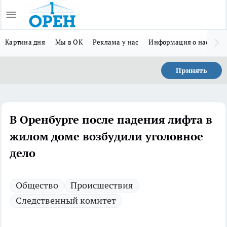
Картина дня
Мы в ОК
Реклама у нас
Информация о нас
Л
Принять
В Оренбурге после падения лифта в
жилом доме возбудили уголовное
дело
Общество
Происшествия
Следственный комитет