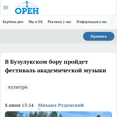
Картина дня
Мы в ОК
Реклама у нас
Информация о нас
Л
Принять
В Бузулукском бору пройдет
фестиваль академической музыки
культура
8 июня 13:54
Михаил Руденский