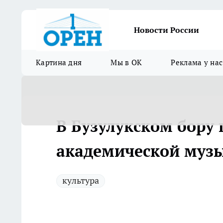
Новости России
Картина дня
Мы в ОК
Реклама у нас
В Бузулукском бору
академической муз
культура