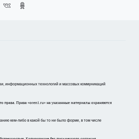
зи, информационных технологий и массовых коммуникаций
о права. Права «oren1.ru» на указанные материалы охраняются
нию кем-либо в какой бы то ни было форме, в том числе
бственностью. Копирование без письменного согласия