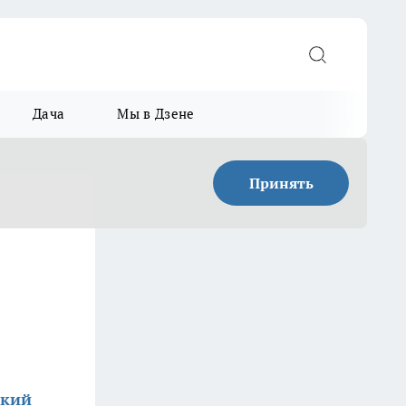
Дача
Мы в Дзене
Принять
ский