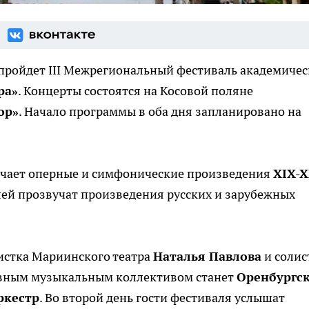
пройдет III Межрегиональный фестиваль академиче
ра»
. Концерты состоятся на Косовой поляне
ор»
. Начало программы в оба дня запланировано на
ючает оперные и симфонические произведения
XIX-
лей прозвучат произведения русских и зарубежных
истка Мариинского театра
Наталья Павлова
и солис
авным музыкальным коллективом станет
Оренбургс
ркестр
. Во второй день гости фестиваля услышат