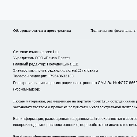
Обзорные статьи и пресс-релизы
Политика конфиденциаль
Сетевое издание oren1.ru
«
»
Учредитель ООО
Пенза Пресс
Главный редактор: Полудницына Е.В.
Электронная почта редакции:
r.oren1@yandex.ru
Телефон редакции: +79648633133
Реестровая запись о регистрации электронного СМИ Эл.№ ФС77-86623
(Роскомнадзор).
Любые материалы, размещенные на портале «oren1.ru» сотрудниками р
законодательством о правах на результаты интеллектуальной деятель
Вся информация, размещенная на данном сайте, охраняется в соответ
воспроизведению, распространению, переработке не иначе как с пи
Все фотографические произведения, отмеченные подписью автора на с