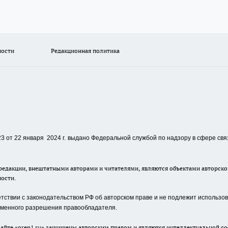
ности
Редакционная политика
 от 22 января 2024 г.
выдано Федеральной службой по надзору в сфере свя
едакции, внештатными авторами и читателями, являются объектами авторског
ности.
ствии с законодательством РФ об авторском праве и не подлежит использова
сьменного разрешения правообладателя.
айте «oren1.ru» защищены авторским правом и являются интеллектуальной со