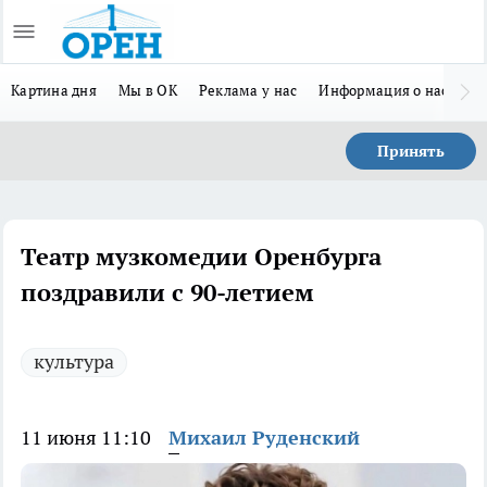
Картина дня
Мы в ОК
Реклама у нас
Информация о нас
Л
Принять
Театр музкомедии Оренбурга
поздравили с 90-летием
культура
11 июня 11:10
Михаил Руденский