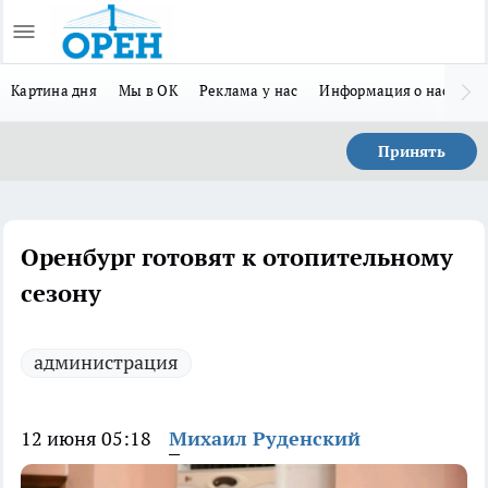
Картина дня
Мы в ОК
Реклама у нас
Информация о нас
Л
Принять
Оренбург готовят к отопительному
сезону
администрация
12 июня 05:18
Михаил Руденский