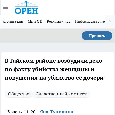
Картина дня
Мы в ОК
Реклама у нас
Информация о нас
Л
Принять
В Гайском районе возбудили дело
по факту убийства женщины и
покушения на убийство ее дочери
Общество
Следственный комитет
13 июня 11:20
Яна Тупикина