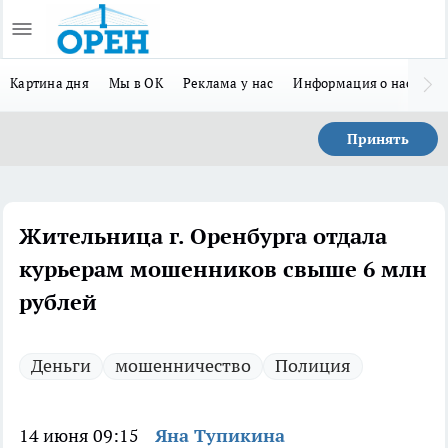
Картина дня
Мы в ОК
Реклама у нас
Информация о нас
Л
Принять
Жительница г. Оренбурга отдала
курьерам мошенников свыше 6 млн
рублей
Деньги
мошенничество
Полиция
14 июня 09:15
Яна Тупикина