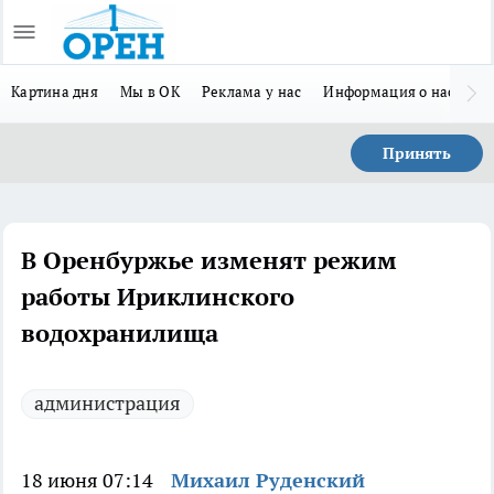
Картина дня
Мы в ОК
Реклама у нас
Информация о нас
Л
Принять
В Оренбуржье изменят режим
работы Ириклинского
водохранилища
администрация
18 июня 07:14
Михаил Руденский