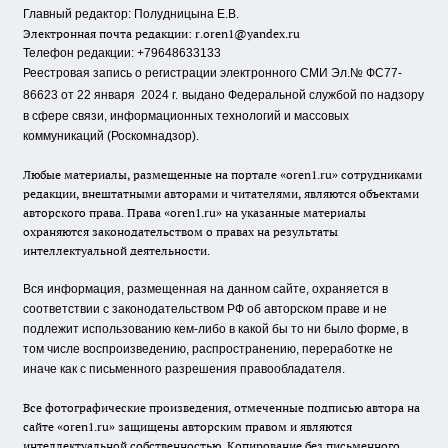
Главный редактор: Полудницына Е.В.
Электронная почта редакции:
r.oren1@yandex.ru
Телефон редакции: +79648633133
Реестровая запись о регистрации электронного СМИ Эл.№ ФС77-
86623 от 22 января 2024 г.
выдано Федеральной службой по надзору
в сфере связи, информационных технологий и массовых
коммуникаций (Роскомнадзор).
Любые материалы, размещенные на портале «oren1.ru» сотрудниками
редакции, внештатными авторами и читателями, являются объектами
авторского права. Права «oren1.ru» на указанные материалы
охраняются законодательством о правах на результаты
интеллектуальной деятельности.
Вся информация, размещенная на данном сайте, охраняется в
соответствии с законодательством РФ об авторском праве и не
подлежит использованию кем-либо в какой бы то ни было форме, в
том числе воспроизведению, распространению, переработке не
иначе как с письменного разрешения правообладателя.
Все фотографические произведения, отмеченные подписью автора на
сайте «oren1.ru» защищены авторским правом и являются
интеллектуальной собственностью. Копирование без письменного