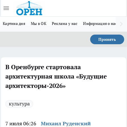
Картина дня
Мы в ОК
Реклама у нас
Информация о нас
Л
Принять
В Оренбурге стартовала
архитектурная школа «Будущие
архитекторы-2026»
культура
7 июля 06:26
Михаил Руденский