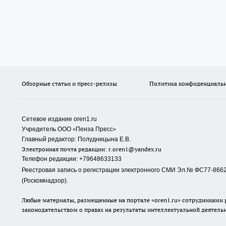
Обзорные статьи и пресс-релизы
Политика конфиденциаль
Сетевое издание oren1.ru
«
»
Учредитель ООО
Пенза Пресс
Главный редактор: Полудницына Е.В.
Электронная почта редакции:
r.oren1@yandex.ru
Телефон редакции: +79648633133
Реестровая запись о регистрации электронного СМИ Эл.№ ФС77-86623
(Роскомнадзор).
Любые материалы, размещенные на портале «oren1.ru» сотрудниками р
законодательством о правах на результаты интеллектуальной деятель