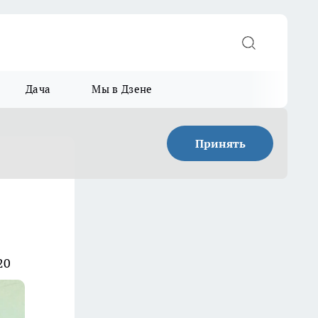
Дача
Мы в Дзене
Принять
20