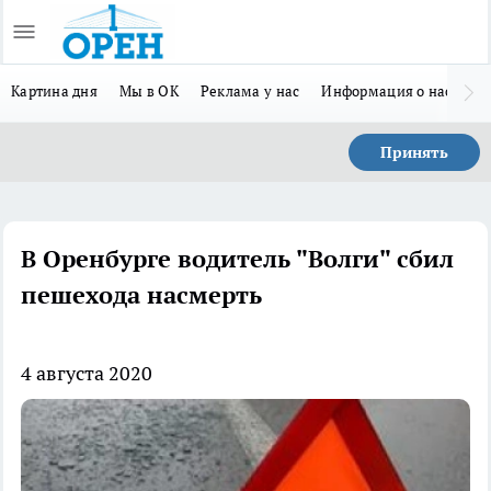
Картина дня
Мы в ОК
Реклама у нас
Информация о нас
Л
Принять
В Оренбурге водитель "Волги" сбил
пешехода насмерть
4 августа 2020